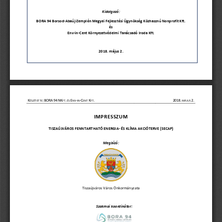
Kidolgozó
:
BORA 94 Borsod
-
Abaúj
-
Zemplén Megyei Fejlesztési Ügyn
ökség Közhasznú Nonprofit Kft.
és
Env
-
in
-
Cent Környezetvédelmi Tanácsadó Iroda
Kft.
2018. 
május 2
.
K
:
BORA
94
NK
.
E
-
-
C
K
.
2018
.
2
.
ÉSZÍTETTE
FT
ÉS 
NV
IN
ENT 
FT
MÁJUS 
IMPR ESSZU M
TISZAÚJVÁROS
FENNTARTHATÓ ENERGIA
-
ÉS KLÍMA 
AKCIÓTERV
E
(SE
C
AP) 
Megbízó:
Tiszaújváros Város Önkormányzata
Szakmai koordinátor: